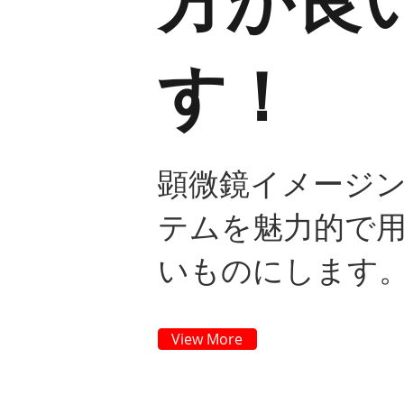
方が良
す！
顕微鏡イメージ
テムを魅力的で
いものにします
View More