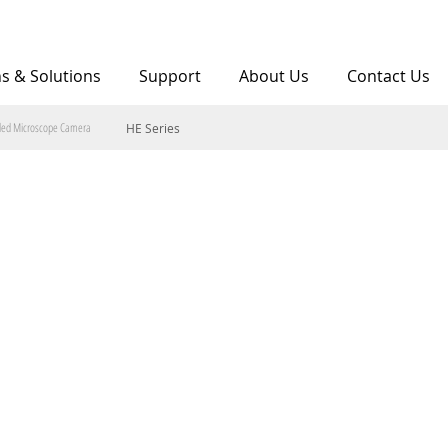
ns & Solutions
Support
About Us
Contact Us
ed Microscope Camera
HE Series​