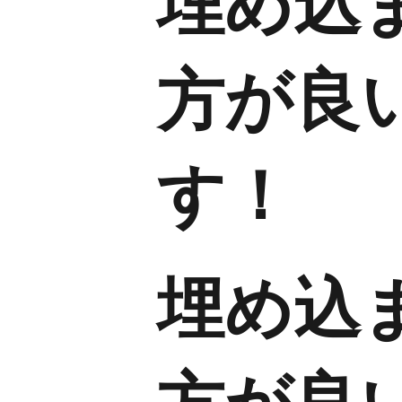
埋め込
方が良
す！
埋め込