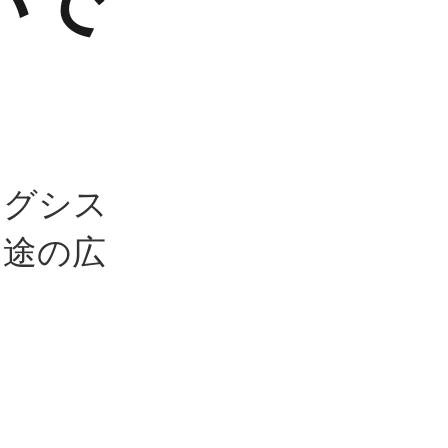
いで
ングシス
用途の広
。